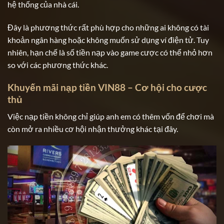
hệ thống của nhà cái.
Đây là phương thức rất phù hợp cho những ai không có tài
khoản ngân hàng hoặc không muốn sử dụng ví điện tử. Tuy
nhiên, hạn chế là số tiền nạp vào game cược có thể nhỏ hơn
so với các phương thức khác.
Khuyến mãi nạp tiền VIN88 – Cơ hội cho cược
thủ
Việc nạp tiền không chỉ giúp anh em có thêm vốn để chơi mà
còn mở ra nhiều cơ hội nhận thưởng khác tại đây.