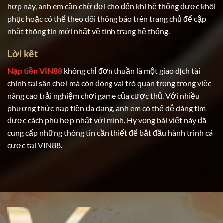
hợp này, anh em cần chờ đợi cho đến khi hệ thống được khôi
phục hoặc có thể theo dõi thông báo trên trang chủ để cập
nhật thông tin mới nhất về tình trạng hệ thống.
Lời kết
Nạp tiền VIN88
không chỉ đơn thuần là một giao dịch tài
chính tại sân chơi mà còn đóng vai trò quan trọng trong việc
nâng cao trải nghiệm chơi game của cược thủ. Với nhiều
phương thức nạp tiền đa dạng, anh em có thể dễ dàng tìm
được cách phù hợp nhất với mình. Hy vọng bài viết này đã
cung cấp những thông tin cần thiết để bắt đầu hành trình cá
cược tại VIN88.