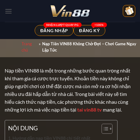
Bỏ
qua
nội
dung
ĐĂNG NHẬP
ĐĂNG KÝ
Trang
»
Nạp Tiền VIN88 Không Chờ Đợi – Chơi Game Ngay
chủ
Lập Tức
Nạp tiền VIN88 là một trong những bước quan trọng nhất
khi tham gia cá cược trực tuyến. Khoản tiền này không chỉ
giúp người chơi có thể đặt cược mà còn mở ra cơ hội nhận
nhiều ưu đãi hấp dẫn từ nhà cái. Trong bài viết này sẽ tìm
hiểu cách thức nạp tiền, các phương thức khác nhau cùng
những lợi ích mà việc nạp tiền tại
tai vin88 tv
mang lại.
NỘI DUNG
Hướng dẫn nạp tiền VIN88 chi tiết nhất