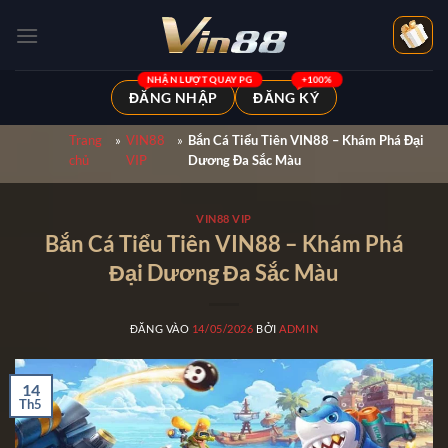
Bỏ
qua
nội
dung
ĐĂNG NHẬP
ĐĂNG KÝ
Trang
»
VIN88
»
Bắn Cá Tiểu Tiên VIN88 – Khám Phá Đại
chủ
VIP
Dương Đa Sắc Màu
VIN88 VIP
Bắn Cá Tiểu Tiên VIN88 – Khám Phá
Đại Dương Đa Sắc Màu
ĐĂNG VÀO
14/05/2026
BỞI
ADMIN
14
Th5