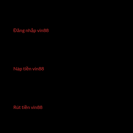
Đăng nhập vin88
Nạp tiền vin88
Rút tiền vin88