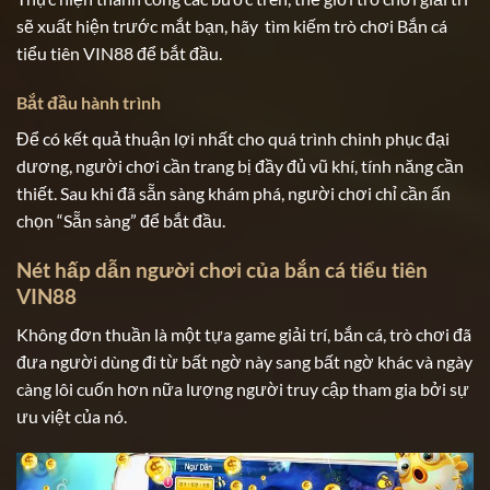
sẽ xuất hiện trước mắt bạn, hãy tìm kiếm trò chơi Bắn cá
tiểu tiên VIN88 để bắt đầu.
Bắt đầu hành trình
Để có kết quả thuận lợi nhất cho quá trình chinh phục đại
dương, người chơi cần trang bị đầy đủ vũ khí, tính năng cần
thiết. Sau khi đã sẵn sàng khám phá, người chơi chỉ cần ấn
chọn “Sẵn sàng” để bắt đầu.
Nét hấp dẫn người chơi của bắn cá tiểu tiên
VIN88
Không đơn thuần là một tựa game giải trí, bắn cá, trò chơi đã
đưa người dùng đi từ bất ngờ này sang bất ngờ khác và ngày
càng lôi cuốn hơn nữa lượng người truy cập tham gia bởi sự
ưu việt của nó.