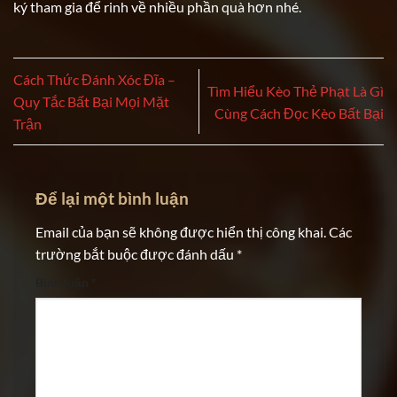
ký tham gia để rinh về nhiều phần quà hơn nhé.
Cách Thức Đánh Xóc Đĩa –
Tìm Hiểu Kèo Thẻ Phạt Là Gì
Quy Tắc Bất Bại Mọi Mặt
Cùng Cách Đọc Kèo Bất Bại
Trận
Để lại một bình luận
Email của bạn sẽ không được hiển thị công khai.
Các
trường bắt buộc được đánh dấu
*
Bình luận
*