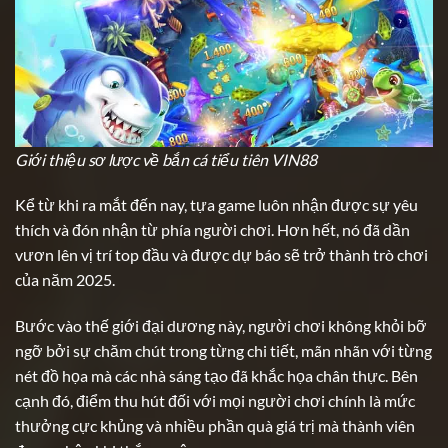
Giới thiệu sơ lược về bắn cá tiểu tiên VIN88
Kể từ khi ra mắt đến nay, tựa game luôn nhận được sự yêu
thích và đón nhận từ phía người chơi. Hơn hết, nó đã dần
vươn lên vị trí top đầu và được dự báo sẽ trở thành trò chơi
của năm 2025.
Bước vào thế giới đại dương này, người chơi không khỏi bỡ
ngỡ bởi sự chăm chút trong từng chi tiết, mãn nhãn với từng
nét đồ họa mà các nhà sáng tạo đã khắc họa chân thực. Bên
cạnh đó, điểm thu hút đối với mọi người chơi chính là mức
thưởng cực khủng và nhiều phần quà giá trị mà thành viên