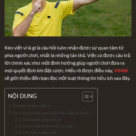
Kèo việt vị là gì là câu hỏi luôn nhận được sự quan tâm từ
phía người chơi, nhất là những tân thủ. Việc có được câu trả
lời chính xác như một định hướng giúp người chơi đưa ra
mọi quyết định khi đặt cược. Hiểu rõ được điều này,
VIN88
sẽ giới thiệu đến bạn đọc một loạt thông tin hữu ích sau đây.
NỘI DUNG
Vài nét về kèo việt vị
Top 3 hình thức phổ biến kèo việt vị là gì?
Tài xỉu kèo việt vị là gì?
Cược chẵn lẻ kèo việt vị là gì?
Kèo việt vị đầu cuối