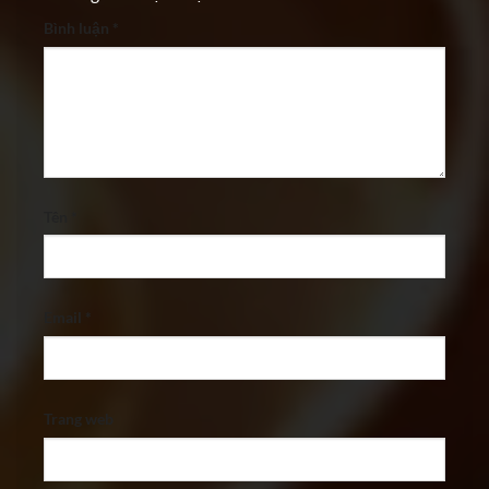
Bình luận
*
Tên
*
Email
*
Trang web