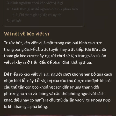
Kinh nghiệm chơi kèo việt vị là gì
Dành thời gian để nghiên cứu và phân tích
Chỉ tham gia tại địa chỉ uy tín
Lời kết
Vài nét về kèo việt vị
Trước hết, kèo việt vị là một trong các loại hình cá cược
trong bóng đá, kể cả trực tuyến hay trực tiếp. Khi lựa chọn
tham gia kèo cược này, người chơi sẽ tập trung vào số lần
việt vị xảy ra ở trận đấu để phân định thắng thua.
Để hiểu rõ kèo việt vị là gì, người chơi không nên bỏ qua cách
nhận biết lỗi này. Lỗi việt vị của cầu thủ được xác định khi có
cầu thủ tấn công có khoảng cách đến khung thành đối
phương hơn so với bóng và cầu thủ phòng ngự. Nói cách
khác, điều này có nghĩa là cầu thủ đã lấn vào vị trí không hợp
lệ khi tham gia phá bóng.