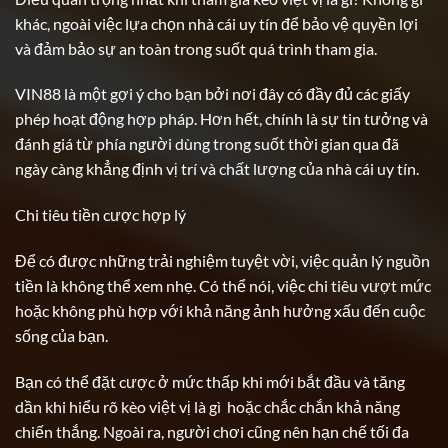
khác, ngoài việc lựa chọn nhà cái uy tín để bảo vệ quyền lợi
và đảm bảo sự an toàn trong suốt quá trình tham gia.
VIN88 là một gợi ý cho bạn bởi nơi đây có đầy đủ các giấy
phép hoạt động hợp pháp. Hơn hết, chính là sự tin tưởng và
đánh giá từ phía người dùng trong suốt thời gian qua đã
ngày càng khẳng định vị trí và chất lượng của nhà cái uy tín.
Chi tiêu tiền cược hợp lý
Để có được những trải nghiệm tuyệt vời, việc quản lý nguồn
tiền là không thể xem nhẹ. Có thể nói, việc chi tiêu vượt mức
hoặc không phù hợp với khả năng ảnh hưởng xấu đến cuộc
sống của bạn.
Bạn có thể đặt cược ở mức thấp khi mới bắt đầu và tăng
dần khi hiểu rõ kèo việt vị là gì hoặc chắc chắn khả năng
chiến thắng. Ngoài ra, người chơi cũng nên hạn chế tối đa