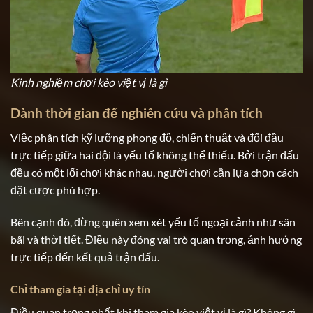
Kinh nghiệm chơi kèo việt vị là gì
Dành thời gian để nghiên cứu và phân tích
Việc phân tích kỹ lưỡng phong độ, chiến thuật và đối đầu
trực tiếp giữa hai đội là yếu tố không thể thiếu. Bởi trận đấu
đều có một lối chơi khác nhau, người chơi cần lựa chọn cách
đặt cược phù hợp.
Bên cạnh đó, đừng quên xem xét yếu tố ngoại cảnh như sân
bãi và thời tiết. Điều này đóng vai trò quan trọng, ảnh hưởng
trực tiếp đến kết quả trận đấu.
Chỉ tham gia tại địa chỉ uy tín
Điều quan trọng nhất khi tham gia kèo việt vị là gì? Không gì