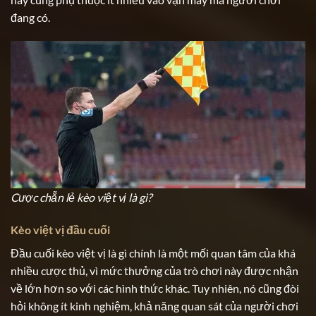
đang có.
Cược chẵn lẻ kèo việt vị là gì?
Kèo việt vị đầu cuối
Đầu cuối kèo việt vị là gì chính là một mối quan tâm của khá
nhiều cược thủ, vì mức thưởng của trò chơi này được nhận
về lớn hơn so với các hình thức khác. Tuy nhiên, nó cũng đòi
hỏi không ít kinh nghiệm, khả năng quan sát của người chơi