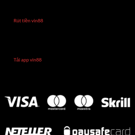
Rút tiền vin88
Tải app vin88