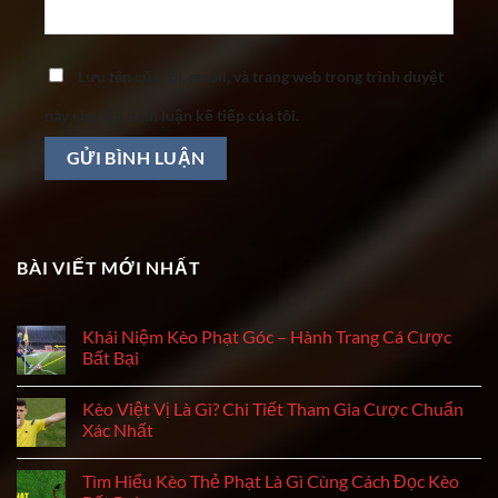
Lưu tên của tôi, email, và trang web trong trình duyệt
này cho lần bình luận kế tiếp của tôi.
BÀI VIẾT MỚI NHẤT
Khái Niệm Kèo Phạt Góc – Hành Trang Cá Cược
Bất Bại
Kèo Việt Vị Là Gì? Chi Tiết Tham Gia Cược Chuẩn
Xác Nhất
Tìm Hiểu Kèo Thẻ Phạt Là Gì Cùng Cách Đọc Kèo