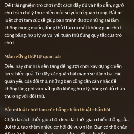
Để trải nghiệm trò chơi một cách đầy đủ và hấp dẫn, người
chơi cần chú ý thực hiện một số yếu tố quan trọng. Bật mí
luật chơi tam cúc sẽ giúp bạn tránh được những sai lầm
không mong muốn, đồng thời tạo ra một không gian chơi
công bằng, hợp lý và vui vẻ, tuân thủ đúng quy tắc của trò
chơi.
Nắm vững thứ tự quân bài
Điều này chính là nền tảng để người chơi xây dựng chiến
lược hiệu quả. Từ đây, các quân bài mạnh sẽ đánh bại các
quân yếu của đối thủ, những bạn cũng cần cân nhắc để
không lãng phí và xuất quân không hợp lý, hông có độ chấn
thương với đối thủ.
Bật mí luật chơi tam cúc bằng chiến thuật chặn bài
Chặn là cách thức giúp bạn kéo dài thời gian chiến thắng của
đối thủ, tạo thêm nhiều cơ hội để vươn lên. Bạn có thể chặn