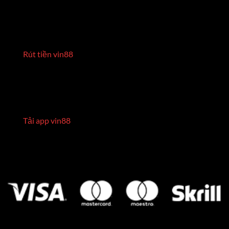
Rút tiền vin88
Tải app vin88