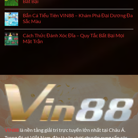
Bất Bại
Bắn Cá Tiểu Tiên VIN88 – Khám Phá Đại Dương Đa
Sắc Màu
Cách Thức Đánh Xóc Đĩa – Quy Tắc Bất Bại Mọi
Mặt Trận
VIN88
là nền tảng giải trí trực tuyến lớn nhất tại Châu Á.
Trong đó có Việt Nam, đây là sân chơi chuyên cung cấp các