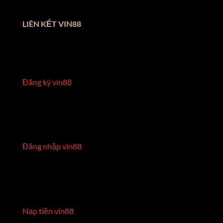
LIÊN KẾT VIN88
Đăng ký vin88
Đăng nhập vin88
Nạp tiền vin88