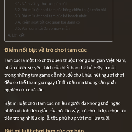
Nắm vững thứ tự quân bài
Bật mí luật chơi tam cúc bằng chiến thuật chặn bài
Bật mí luật chơi tam cúc kế hoạch nhẩt
Kiểm soát tốt các quân bài đang có
Vận dụng tối đa sự may mắn
Lời kết
Điểm nổi bật về trò chơi tam cúc
Tam cúc là một trò chơi quen thuộc trong dân gian Việt Nam,
nhận được sự yêu thích của biết bao thế hệ. Đây là một
trong những tựa game dễ nhớ, dễ chơi, hầu hết người chơi
đều có thể tham gia ngay từ lần đầu mà không cần phải
nghiên cứu quá sâu.
Bật mí luật chơi tam cúc, nhiều người đã không khỏi ngạc
nhiên vì tính đơn giản của nó. Do vậy, trò chơi là lựa chọn ưu
tiên trong nhiều dịp lễ, tết, phù hợp với mọi lứa tuổi.
Bật mí luật chơi tam cúc cơ bản