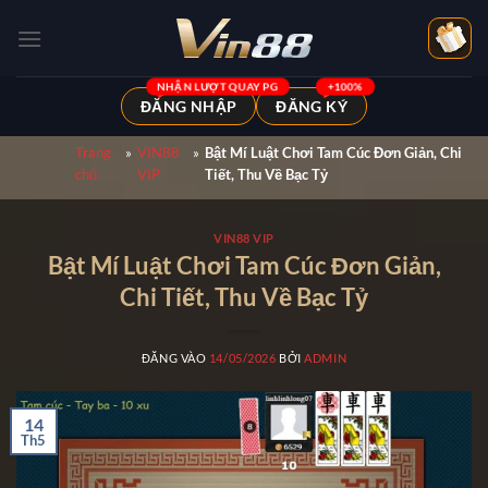
Bỏ
qua
nội
dung
ĐĂNG NHẬP
ĐĂNG KÝ
Trang
»
VIN88
»
Bật Mí Luật Chơi Tam Cúc Đơn Giản, Chi
chủ
VIP
Tiết, Thu Về Bạc Tỷ
VIN88 VIP
Bật Mí Luật Chơi Tam Cúc Đơn Giản,
Chi Tiết, Thu Về Bạc Tỷ
ĐĂNG VÀO
14/05/2026
BỞI
ADMIN
14
Th5