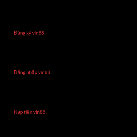
Đăng ký vin88
Đăng nhập vin88
Nạp tiền vin88