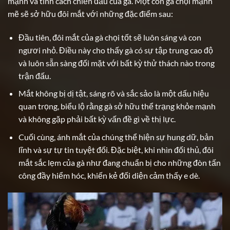
mạnh và tính cách chiến đấu của gà. Một con gà chọi mạnh
mẽ sẽ sở hữu đôi mắt với những đặc điểm sau:
Đầu tiên, đôi mắt của gà chọi tốt sẽ luôn sáng và con
ngươi nhỏ. Điều này cho thấy gà có sự tập trung cao độ
và luôn sẵn sàng đối mặt với bất kỳ thử thách nào trong
trận đấu.
Mắt không bị dị tật, sáng rõ và sắc sảo là một dấu hiệu
quan trọng, biểu lộ rằng gà sở hữu thể trạng khỏe mạnh
và không gặp phải bất kỳ vấn đề gì về thị lực.
Cuối cùng, ánh mắt của chúng thể hiện sự hung dữ, bản
lĩnh và sự tự tin tuyệt đối. Đặc biệt, khi nhìn đối thủ, đôi
mắt sắc lẹm của gà như đang chuẩn bị cho những đòn tấn
công đầy hiểm hóc, khiến kẻ đối diện cảm thấy e dè.