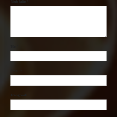
Bình luận
*
Tên
*
Email
*
Trang web