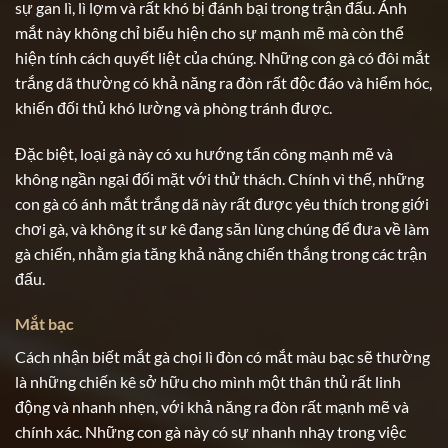
sự gan lì, lì lợm và rất khó bị đánh bại trong trận đấu. Ánh
mắt này không chỉ biểu hiện cho sự mạnh mẽ mà còn thể
hiện tính cách quyết liệt của chúng. Những con gà có đôi mắt
trắng dã thường có khả năng ra đòn rất độc đáo và hiểm hóc,
khiến đối thủ khó lường và phòng tránh được.
Đặc biệt, loại gà này có xu hướng tấn công mạnh mẽ và
không ngần ngại đối mặt với thử thách. Chính vì thế, những
con gà có ánh mắt trắng dã này rất được yêu thích trong giới
chơi gà, và không ít sư kê đang săn lùng chúng để đưa về làm
gà chiến, nhằm gia tăng khả năng chiến thắng trong các trận
đấu.
Mắt bạc
Cách nhận biết mắt gà chọi lì đòn có mắt màu bạc sẽ thường
là những chiến kê sở hữu cho mình một thân thủ rất linh
động và nhanh nhẹn, với khả năng ra đòn rất mạnh mẽ và
chính xác. Những con gà này có sự nhanh nhạy trong việc