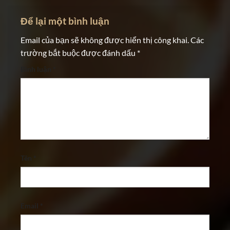
Để lại một bình luận
Email của bạn sẽ không được hiển thị công khai.
Các
trường bắt buộc được đánh dấu
*
Bình luận
*
Tên
*
Email
*