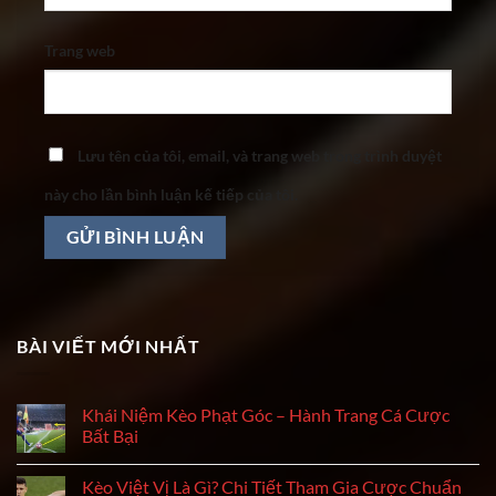
Trang web
Lưu tên của tôi, email, và trang web trong trình duyệt
này cho lần bình luận kế tiếp của tôi.
BÀI VIẾT MỚI NHẤT
Khái Niệm Kèo Phạt Góc – Hành Trang Cá Cược
Bất Bại
Kèo Việt Vị Là Gì? Chi Tiết Tham Gia Cược Chuẩn