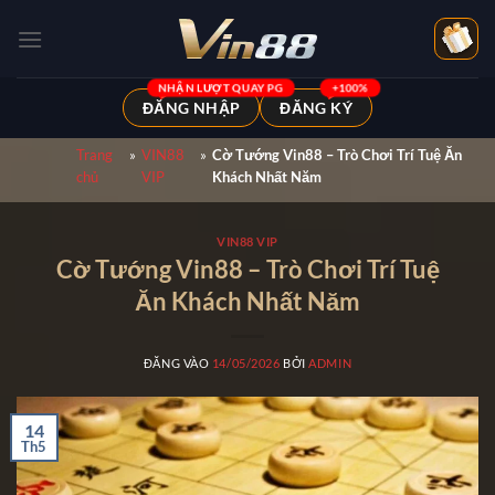
Bỏ
qua
nội
dung
ĐĂNG NHẬP
ĐĂNG KÝ
Trang
»
VIN88
»
Cờ Tướng Vin88 – Trò Chơi Trí Tuệ Ăn
chủ
VIP
Khách Nhất Năm
VIN88 VIP
Cờ Tướng Vin88 – Trò Chơi Trí Tuệ
Ăn Khách Nhất Năm
ĐĂNG VÀO
14/05/2026
BỞI
ADMIN
14
Th5