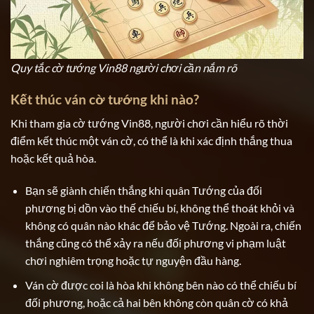
Quy tắc cờ tướng Vin88 người chơi cần nắm rõ
Kết thúc ván cờ tướng khi nào?
Khi tham gia cờ tướng Vin88, người chơi cần hiểu rõ thời
điểm kết thúc một ván cờ, có thể là khi xác định thắng thua
hoặc kết quả hòa.
Bạn sẽ giành chiến thắng khi quân Tướng của đối
phương bị dồn vào thế chiếu bí, không thể thoát khỏi và
không có quân nào khác để bảo vệ Tướng. Ngoài ra, chiến
thắng cũng có thể xảy ra nếu đối phương vi phạm luật
chơi nghiêm trọng hoặc tự nguyện đầu hàng.
Ván cờ được coi là hòa khi không bên nào có thể chiếu bí
đối phương, hoặc cả hai bên không còn quân cờ có khả