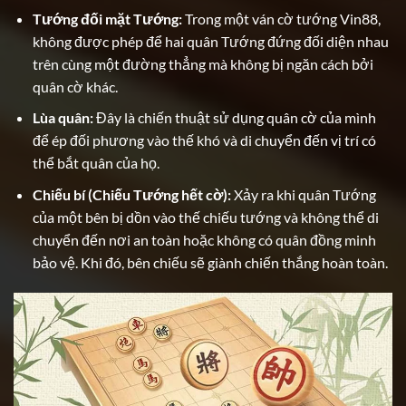
Tướng đối mặt Tướng:
Trong một ván cờ tướng Vin88,
không được phép để hai quân Tướng đứng đối diện nhau
trên cùng một đường thẳng mà không bị ngăn cách bởi
quân cờ khác.
Lùa quân:
Đây là chiến thuật sử dụng quân cờ của mình
để ép đối phương vào thế khó và di chuyển đến vị trí có
thể bắt quân của họ.
Chiếu bí (Chiếu Tướng hết cờ):
Xảy ra khi quân Tướng
của một bên bị dồn vào thế chiếu tướng và không thể di
chuyển đến nơi an toàn hoặc không có quân đồng minh
bảo vệ. Khi đó, bên chiếu sẽ giành chiến thắng hoàn toàn.