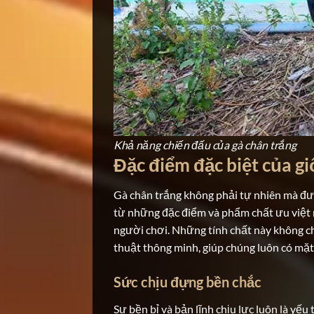
Khả năng chiến đấu của gà chân trắng
Đặc điểm đặc biệt của gi
Gà chân trắng không phải tự nhiên mà đượ
từ những đặc điểm và phẩm chất ưu việt 
người chơi. Những tính chất này không ch
thuật thông minh, giúp chúng luôn có mặt
Sức chịu đựng bền chắc
Sự bền bỉ và bản lĩnh chịu lực luôn là yếu