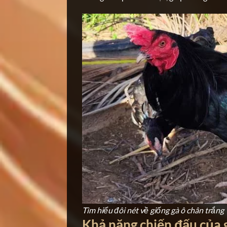
Tìm hiểu đôi nét về giống gà ô chân trắng
Khả năng chiến đấu của g