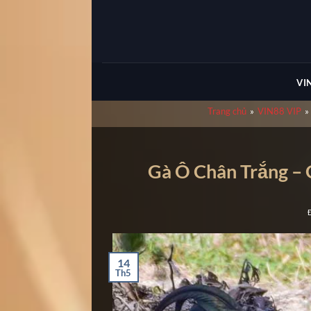
Bỏ
qua
nội
dung
VI
Trang chủ
»
VIN88 VIP
»
Gà Ô Chân Trắng – 
14
Th5