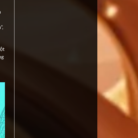
h
”,
một
ng