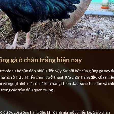
ống gà ô chân trắng hiện nay
c các sư kê săn đón nhiều đến vậy. Sự nổi bật của giống gà này 
mà nó sở hữu, khiến chúng trở thành lựa chọn hàng đầu của nhiề
ỉ về ngoại hình mà còn là khả năng chiến đấu, sức chịu đòn và ch
 trong các trận đấu quan trọng.
 tố được coi trọng hàng đầu khi đánh giá một chiến kê. Gà ô chân