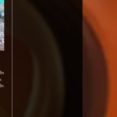
đến
u
iến