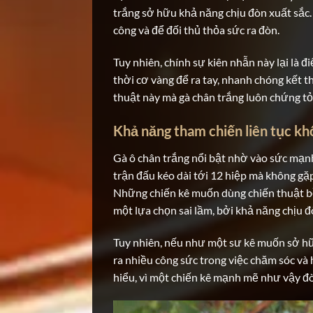
trắng sở hữu khả năng chịu đòn xuất sắc.
công và để đối thủ thỏa sức ra đòn.
Tuy nhiên, chính sự kiên nhẫn này lại là 
thời cơ vàng để ra tay, nhanh chóng kết
thuật này mà gà chân trắng luôn chứng tỏ
Khả năng tham chiến liên tục k
Gà ô chân trắng nổi bật nhờ vào sức mạnh
trận đấu kéo dài tới 12 hiệp mà không gặp
Những chiến kê muốn dùng chiến thuật bền
một lựa chọn sai lầm, bởi khả năng chịu đ
Tuy nhiên, nếu như một sư kê muốn sở hữu
ra nhiều công sức trong việc chăm sóc và 
hiểu, vì một chiến kê mạnh mẽ như vậy đò