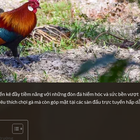
hiến kê đầy tiềm năng với những đòn đá hiểm hóc và sức bền vượt
 yêu thích chọi gà mà còn góp mặt tại các sàn đấu trực tuyến hấp d
 trường