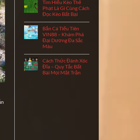
Tìm Hiểu Kèo Thẻ
Phạt Là Gì Cùng Cách
Đọc Kèo Bất Bại
Bắn Cá Tiểu Tiên
VIN88 – Khám Phá
Đại Dương Đa Sắc
Màu
Cách Thức Đánh Xóc
Đĩa – Quy Tắc Bất
Bại Mọi Mặt Trận
ẫn