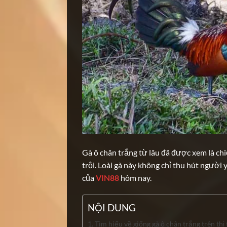
Gà ô chân trắng từ lâu đã được xem là c
trội. Loài gà này không chỉ thu hút người
của
VIN88
hôm nay.
NỘI DUNG
Tìm hiểu về giống gà ô chân trắng trên thị