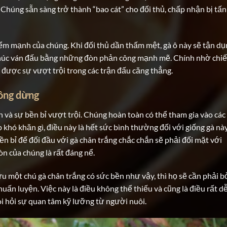
 Chúng sẵn sàng trở thành “bao cát” cho đối thủ, chấp nhận bị tấn
điểm mạnh của chúng. Khi đối thủ dần thấm mệt, gà ô này sẽ tận d
 thúc ván đấu bằng những đòn phản công mạnh mẽ. Chính nhờ chi
 được sự vượt trội trong các trận đấu căng thẳng.
hông dừng
 và sự bền bỉ vượt trội. Chúng hoàn toàn có thể tham gia vào các
 khó khăn gì, điều này là hết sức bình thường đối với giống gà này
 bỉ để đối đầu với gà chân trắng chắc chắn sẽ phải đối mặt với
òn của chúng là rất đáng nể.
 một chú gà chân trắng có sức bền như vậy, thì họ sẽ cần phải b
huấn luyện. Việc này là điều không thể thiếu và cũng là điều rất d
i hỏi sự quan tâm kỹ lưỡng từ người nuôi.