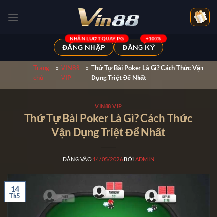
Bỏ
qua
nội
dung
ĐĂNG NHẬP
ĐĂNG KÝ
Trang
»
VIN88
»
Thứ Tự Bài Poker Là Gì? Cách Thức Vận
chủ
VIP
Dụng Triệt Để Nhất
VIN88 VIP
Thứ Tự Bài Poker Là Gì? Cách Thức
Vận Dụng Triệt Để Nhất
ĐĂNG VÀO
14/05/2026
BỞI
ADMIN
14
Th5