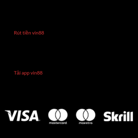
Rút tiền vin88
Tải app vin88