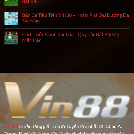
Bất Bại
Bắn Cá Tiểu Tiên VIN88 – Khám Phá Đại Dương Đa
Sắc Màu
Cách Thức Đánh Xóc Đĩa – Quy Tắc Bất Bại Mọi
Mặt Trận
VIN88
là nền tảng giải trí trực tuyến lớn nhất tại Châu Á.
Trong đó có Việt Nam, đây là sân chơi chuyên cung cấp các