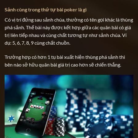
Sảnh cùng trong thứ tự bài poker là gì
Có vị trí đứng sau sảnh chúa, thường có tên gọi khác là thùng
phá sảnh. Thế bài này được kết hợp giữa các quân bài có giá
trị liên tiếp nhau và cùng chất tương tự như sảnh chúa. Ví
dụ: 5, 6, 7, 8, 9 cùng chất chuồn.
Trường hợp có hơn 1 tụ bài xuất hiện thùng phá sảnh thì
bên nào sở hữu quân bài giá trị cao hơn sẽ chiến thắng.