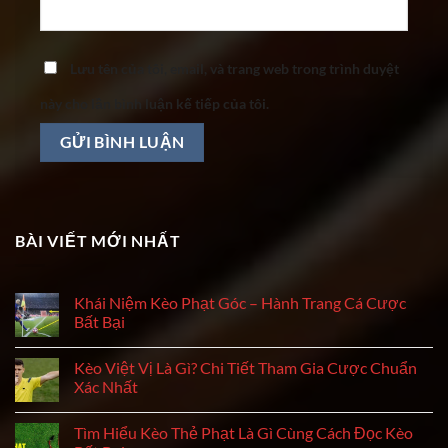
Lưu tên của tôi, email, và trang web trong trình duyệt
này cho lần bình luận kế tiếp của tôi.
BÀI VIẾT MỚI NHẤT
Khái Niệm Kèo Phạt Góc – Hành Trang Cá Cược
Bất Bại
Kèo Việt Vị Là Gì? Chi Tiết Tham Gia Cược Chuẩn
Xác Nhất
Tìm Hiểu Kèo Thẻ Phạt Là Gì Cùng Cách Đọc Kèo