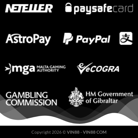
Copyright 2026 ©
VIN88 - VIN88 COM