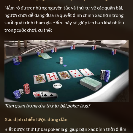
Nắm rõ được những nguyên tắc và thứ tự về các quân bài,
người chơi dễ dàng đưa ra quyết định chính xác hơn trong
suốt quá trình tham gia. Điều này sẽ giúp ích bạn khá nhiều
trong cuộc chơi, cụ thể:
Tầm quan trọng của thứ tự bài poker là gì?
Xác định chiến lược đúng đắn
Biết được thứ tự bài poker là gì giúp bạn xác định thời điểm